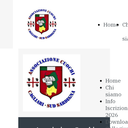
Home
Ch
s
Home
Chi
siamo
Info
Iscrizio
2026
Downloa